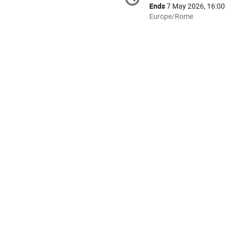
information
Ends
7 May 2026, 16:00
All
Europe/Rome
times
are
in
Europe/Rome