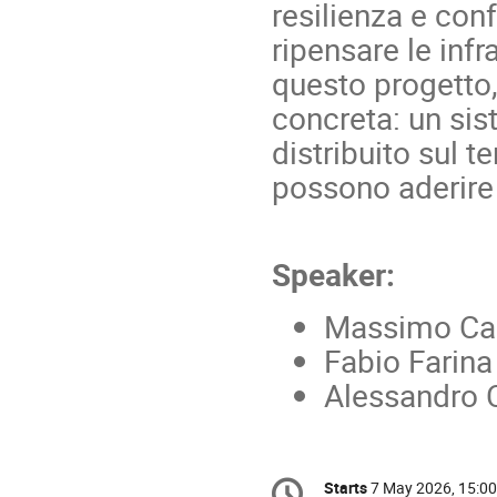
resilienza e con
ripensare le infr
questo progetto
concreta: un si
distribuito sul te
possono aderire 
Speaker:
Massimo Car
Fabio Farin
Alessandro C
Conference
Starts
7 May 2026, 15:00
Date/Time