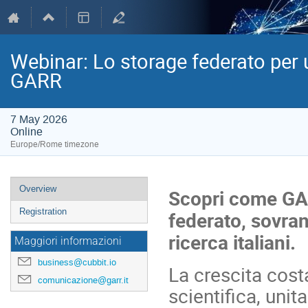
Webinar: Lo storage federato per un
GARR
7 May 2026
Online
Europe/Rome timezone
Event
Overview
Scopri come GAR
menu
Registration
federato, sovrano
ricerca italiani.
Maggiori informazioni
business@cubbit.io
La crescita cost
comunicazione@garr.it
scientifica, unit