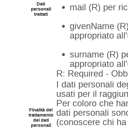
Dati
mail (R) per r
personali
trattati
givenName (R)
appropriato al
surname (R) p
appropriato al
R: Required - Obbl
I dati personali de
usati per il raggiu
Per coloro che han
Finalità del
dati personali sono
trattamento
(conoscere chi ha 
dei dati
personali