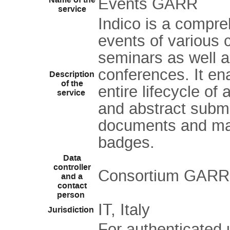
Events GARR
Name of the
service
Indico is a compr
events of various c
seminars as well 
conferences. It en
Description
of the
entire lifecycle of
service
and abstract submi
documents and mate
badges.
Data
controller
Consortium GARR
and a
contact
person
IT, Italy
Jurisdiction
For authenticated