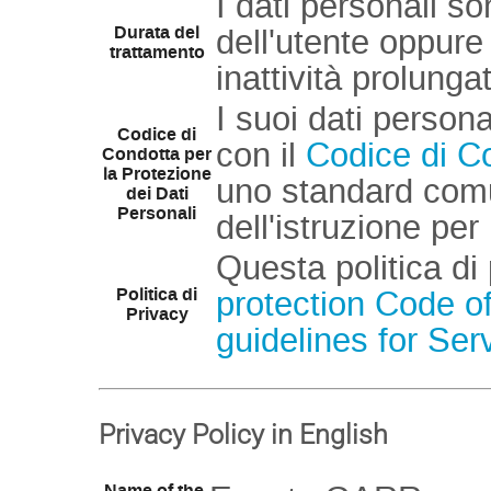
I dati personali so
Durata del
dell'utente oppur
trattamento
inattività prolunga
I suoi dati persona
Codice di
con il
Codice di Co
Condotta per
la Protezione
uno standard comun
dei Dati
Personali
dell'istruzione pe
Questa politica di
Politica di
protection Code o
Privacy
guidelines for Ser
Privacy Policy in English