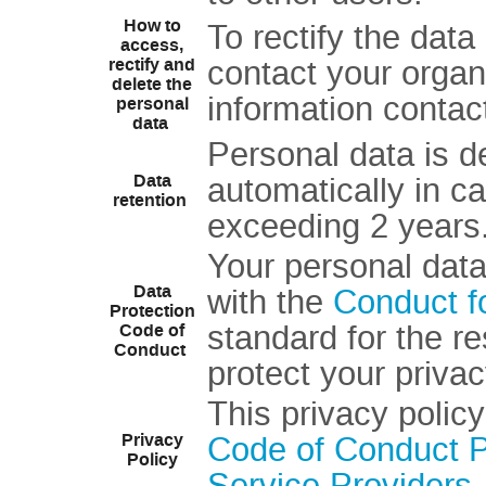
How to
To rectify the data
access,
contact your organ
rectify and
delete the
information conta
personal
data
Personal data is d
Data
automatically in ca
retention
exceeding 2 years
Your personal data
Data
with the
Conduct f
Protection
standard for the r
Code of
Conduct
protect your priva
This privacy polic
Privacy
Code of Conduct Pr
Policy