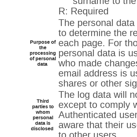
surname to the
R: Required
The personal data 
to determine the r
each page. For tho
Purpose of
the
personal data is u
processing
of personal
who made changes
data
email address is us
shares or other sign
The log data will n
Third
except to comply wi
parties to
whom
Authenticated user
personal
aware that their us
data is
disclosed
to other users.