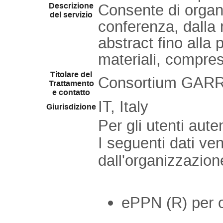
Descrizione
Consente di organiz
del servizio
conferenza, dalla 
abstract fino alla
materiali, compres
Titolare del
Consortium GAR
Trattamento
e contatto
IT, Italy
Giurisdizione
Per gli utenti aut
I seguenti dati v
dall'organizzazio
ePPN (R) per 