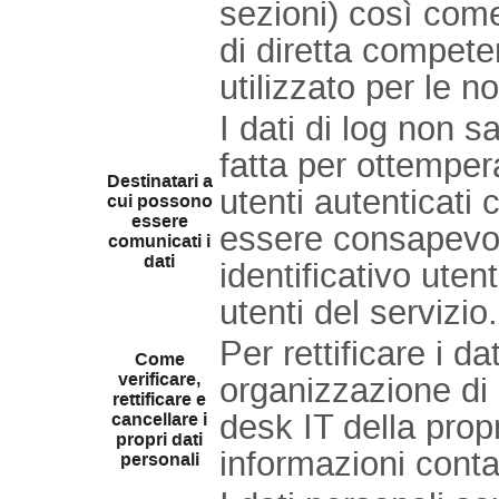
sezioni) così come
di diretta compete
utilizzato per le no
I dati di log non s
fatta per ottempera
Destinatari a
utenti autenticati
cui possono
essere
essere consapevoli
comunicati i
dati
identificativo uten
utenti del servizio.
Per rettificare i dat
Come
verificare,
organizzazione di 
rettificare e
desk IT della prop
cancellare i
propri dati
informazioni cont
personali