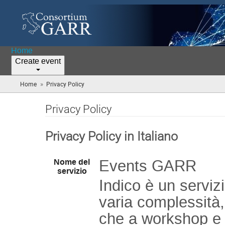
Home
Create event
»
Home
Privacy Policy
(you
are
here)
Privacy Policy
Privacy Policy in Italiano
Events GARR
Nome del
servizio
Indico è un servizi
varia complessità,
che a workshop e