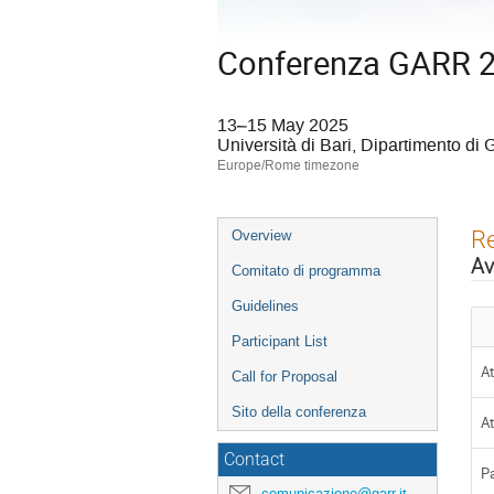
Conferenza GARR 
13–15 May 2025
Università di Bari, Dipartimento di
Europe/Rome timezone
Event
Re
Overview
menu
Av
Comitato di programma
Guidelines
Participant List
At
Call for Proposal
Sito della conferenza
At
Contact
P
comunicazione@garr.it